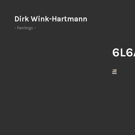
Zum
Inhalt
Dirk Wink-Hartmann
springen
– Paintings –
6L6