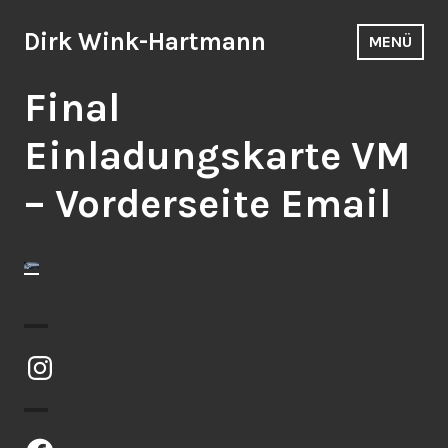
Zum
Inhalt
Dirk Wink-Hartmann
MENÜ
springen
Final
Einladungskarte VM
– Vorderseite Email
Instagram
Facebook