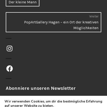
Vorheriger
Der kleine Mann
Beitrag:
Weiter
Näch
PopArtGallery Hagen – ein Ort der kreativen
Beitr
Möglichkeiten
Instagram
Facebook
Abonniere unseren Newsletter
Wir verwenden Cookies, um dir die bestmögliche Erfahrung
auf unserer Website zu bieten.