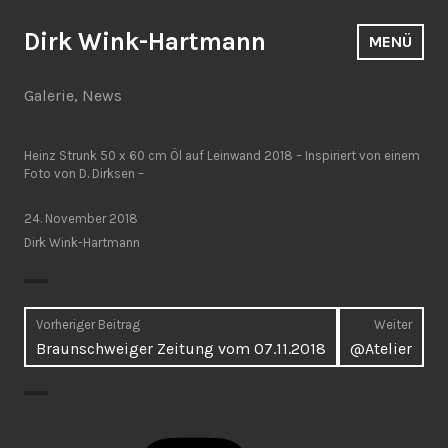
Zum
Inhalt
Dirk Wink-Hartmann
MENÜ
springen
Galerie
,
News
Heinz Strunk 50 x 60 cm Öl auf Leinwand 2018 – Inspiriert von einem
Foto von D. Dirksen –
24. November 2018
Dirk Wink-Hartmann
Beitragsnavigation
Vorheriger Beitrag
Weiter
Vorheriger
Näch
Braunschweiger Zeitung vom 07.11.2018
@Atelier
Beitrag:
Beitr
Instagram