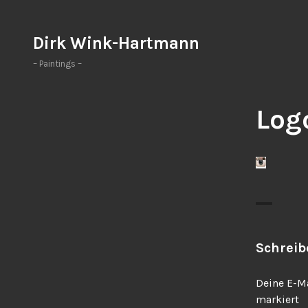
Zum
Inhalt
Dirk Wink-Hartmann
springen
– Paintings –
Log
Schrei
Deine E-Ma
markiert