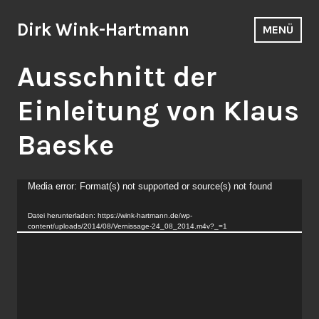
Zum
Inhalt
Dirk Wink-Hartmann
MENÜ
springen
Ausschnitt der
Einleitung von Klaus
Baeske
Video-
Media error: Format(s) not supported or source(s) not found
Player
Datei herunterladen: https://wink-hartmann.de/wp-
content/uploads/2014/08/Vernissage-24_08_2014.m4v?_=1