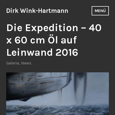
Zum
Inhalt
Dirk Wink-Hartmann
MENÜ
springen
Die Expedition – 40
x 60 cm Öl auf
Leinwand 2016
Galerie
,
News