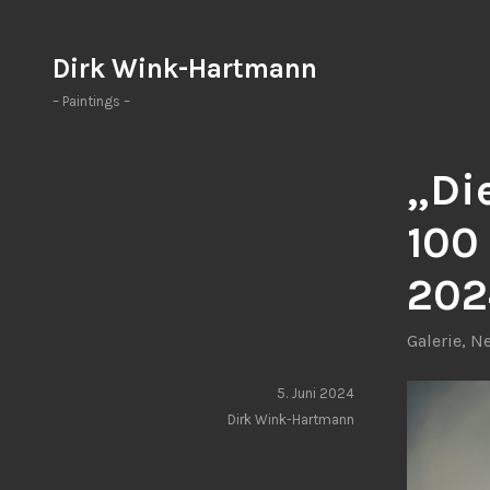
Zum
Inhalt
Dirk Wink-Hartmann
springen
– Paintings –
„Di
100
202
Galerie
,
N
5. Juni 2024
Dirk Wink-Hartmann