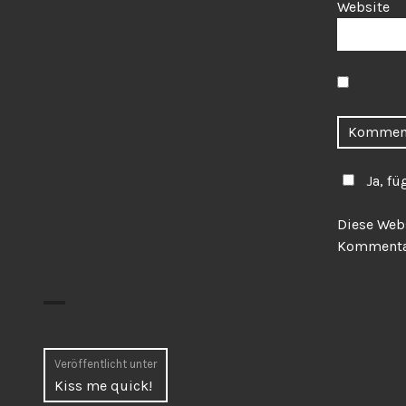
Website
Ja, fü
Diese Web
Kommentar
Beitragsnavigation
Veröffentlicht unter
Kiss me quick!