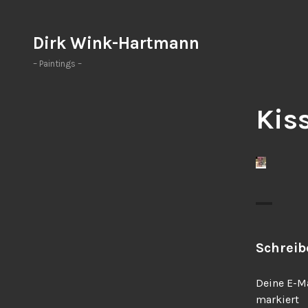
Zum
Inhalt
Dirk Wink-Hartmann
springen
– Paintings –
Kis
Schrei
Deine E-Ma
markiert