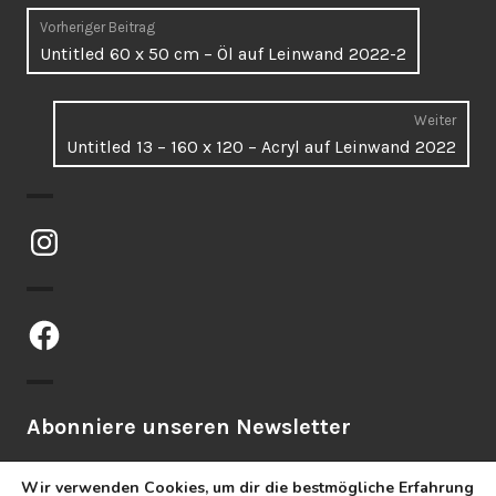
Beitragsnavigation
Vorheriger Beitrag
Vorheriger
Untitled 60 x 50 cm – Öl auf Leinwand 2022-2
Beitrag:
Weiter
Näch
Untitled 13 – 160 x 120 – Acryl auf Leinwand 2022
Beitr
Instagram
Facebook
Abonniere unseren Newsletter
Wir verwenden Cookies, um dir die bestmögliche Erfahrung