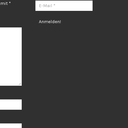
d mit
*