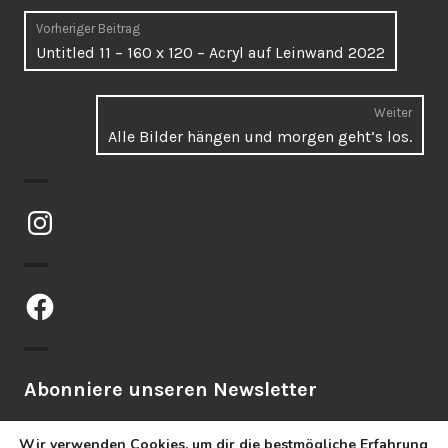
Beitragsnavigation
Vorheriger Beitrag
Vorheriger
Untitled 11 – 160 x 120 – Acryl auf Leinwand 2022
Beitrag:
Weiter
Näch
Alle Bilder hängen und morgen geht’s los.
Beitr
Instagram
Facebook
Abonniere unseren Newsletter
Wir verwenden Cookies, um dir die bestmögliche Erfahrung