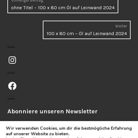
Vorheriger Beitrag
Vorheriger
ohne Titel – 100 x 80 cm Öl auf Leinwand 2024
Beitrag:
Weiter
Näch
100 x 80 cm – Öl auf Leinwand 2024
Beitr
Instagram
Facebook
Abonniere unseren Newsletter
Wir verwenden Cookies, um dir die bestmögliche Erfahrung
auf unserer Website zu bieten.